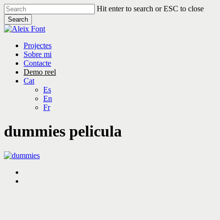
Skip
Hit enter to search or ESC to close
to
Search
main
Close
content
Search
Menu
Projectes
Sobre mi
Contacte
Demo reel
Cat
Es
En
Fr
dummies pelicula