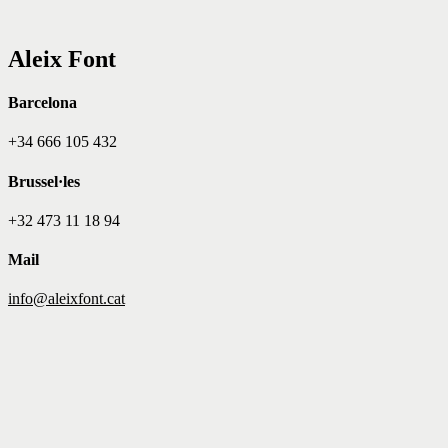
Aleix Font
Barcelona
+34 666 105 432
Brussel·les
+32 473 11 18 94
Mail
info@aleixfont.cat